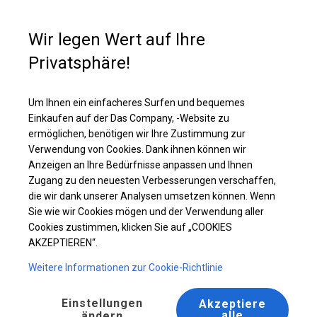
Kaufunterstützung
+49 35 817 283 011
Wir legen Wert auf Ihre
Privatsphäre!
Ganzjährig geöffnete Zelthalle | 6x14 m
Laden Sie das PDF -Angebot herunter
Um Ihnen ein einfacheres Surfen und bequemes
Einkaufen auf der Das Company, -Website zu
ermöglichen, benötigen wir Ihre Zustimmung zur
Verwendung von Cookies. Dank ihnen können wir
Anzeigen an Ihre Bedürfnisse anpassen und Ihnen
Zugang zu den neuesten Verbesserungen verschaffen,
die wir dank unserer Analysen umsetzen können. Wenn
Sie wie wir Cookies mögen und der Verwendung aller
Cookies zustimmen, klicken Sie auf „COOKIES
AKZEPTIEREN“.
Weitere Informationen zur Cookie-Richtlinie
Einstellungen
Akzeptiere
alle
ändern