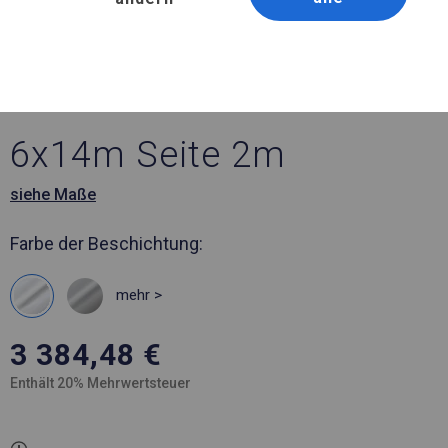
Artikelnummer 958884
6x14 m Ganzjährig
geöffnete Zelthalle
6x14m Seite 2m
siehe Maße
Farbe der Beschichtung:
mehr >
3 384,48
€
Enthält 20% Mehrwertsteuer