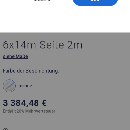
Artikelnummer 908667
6x14 m Ganzjähriges
Catering-Zelt
6x14m Seite 2m
siehe Maße
Farbe der Beschichtung:
mehr >
3 384,48
€
Enthält 20% Mehrwertsteuer