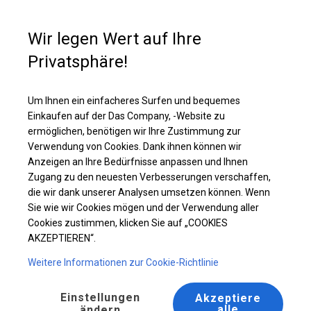
Kaufunterstützung
+49 35 817 283 011
Wir legen Wert auf Ihre
Privatsphäre!
Ganzjähriges Catering-Zelt | 6x14 m
Laden Sie das PDF -Angebot herunter
Um Ihnen ein einfacheres Surfen und bequemes
Einkaufen auf der Das Company, -Website zu
ermöglichen, benötigen wir Ihre Zustimmung zur
Verwendung von Cookies. Dank ihnen können wir
Anzeigen an Ihre Bedürfnisse anpassen und Ihnen
Zugang zu den neuesten Verbesserungen verschaffen,
die wir dank unserer Analysen umsetzen können. Wenn
Sie wie wir Cookies mögen und der Verwendung aller
Cookies zustimmen, klicken Sie auf „COOKIES
AKZEPTIEREN“.
Weitere Informationen zur Cookie-Richtlinie
Einstellungen
Akzeptiere
alle
ändern