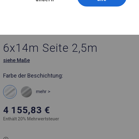
Artikelnummer 973022
6x14 m Ganzjährig
geöffnete Zelthalle
6x14m Seite 2,5m
siehe Maße
Farbe der Beschichtung:
mehr >
4 155,83
€
Enthält 20% Mehrwertsteuer