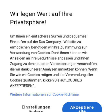
Kaufunterstützung
+49 35 817 283 011
Wir legen Wert auf Ihre
Privatsphäre!
Ganzjährig geöffnete Zelthalle | 6x14 m
Laden Sie das PDF -Angebot herunter
Um Ihnen ein einfacheres Surfen und bequemes
Einkaufen auf der Das Company, -Website zu
ermöglichen, benötigen wir Ihre Zustimmung zur
Verwendung von Cookies. Dank ihnen können wir
Anzeigen an Ihre Bedürfnisse anpassen und Ihnen
Zugang zu den neuesten Verbesserungen verschaffen,
die wir dank unserer Analysen umsetzen können. Wenn
Sie wie wir Cookies mögen und der Verwendung aller
Cookies zustimmen, klicken Sie auf „COOKIES
AKZEPTIEREN“.
Weitere Informationen zur Cookie-Richtlinie
Einstellungen
Akzeptiere
alle
ändern