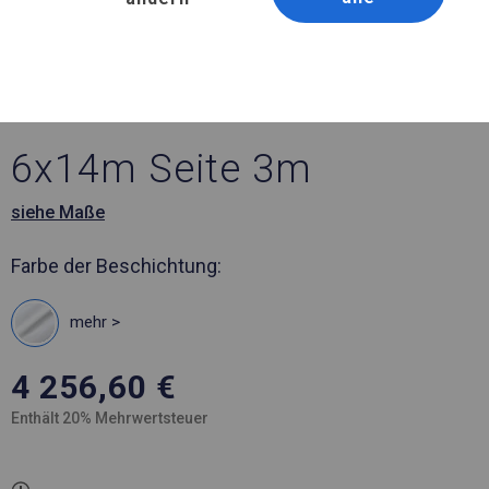
Artikelnummer 583792
6x14 m Ganzjähriges
Catering-Zelt
6x14m Seite 3m
siehe Maße
Farbe der Beschichtung:
mehr >
4 256,60
€
Enthält 20% Mehrwertsteuer