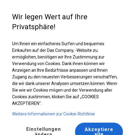
Kaufunterstützung
+49 35 817 283 011
Wir legen Wert auf Ihre
Privatsphäre!
Ganzjähriges Catering-Zelt | 6x14 m
Laden Sie das PDF -Angebot herunter
Um Ihnen ein einfacheres Surfen und bequemes
Einkaufen auf der Das Company, -Website zu
ermöglichen, benötigen wir Ihre Zustimmung zur
Verwendung von Cookies. Dank ihnen können wir
Anzeigen an Ihre Bedürfnisse anpassen und Ihnen
Zugang zu den neuesten Verbesserungen verschaffen,
die wir dank unserer Analysen umsetzen können. Wenn
Sie wie wir Cookies mögen und der Verwendung aller
Cookies zustimmen, klicken Sie auf „COOKIES
AKZEPTIEREN“.
Weitere Informationen zur Cookie-Richtlinie
Einstellungen
Akzeptiere
alle
ändern