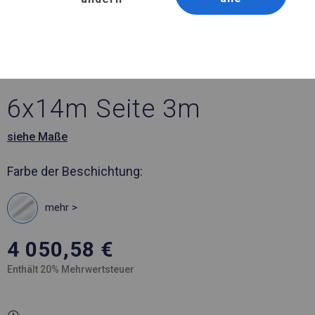
Artikelnummer 202465
6x14 m Ganzjähriges
Catering-Zelt
6x14m Seite 3m
siehe Maße
Farbe der Beschichtung:
mehr >
4 050,58
€
Enthält 20% Mehrwertsteuer