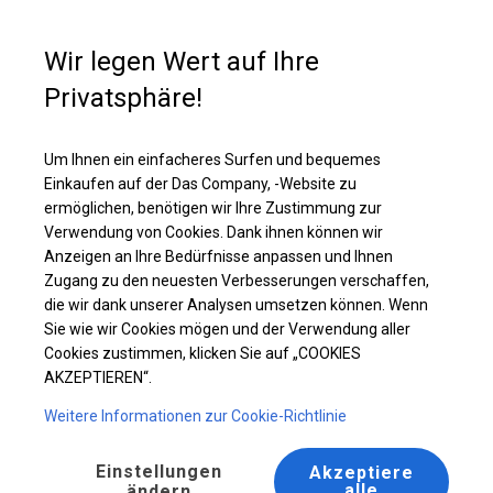
Kaufunterstützung
+49 35 817 283 011
Wir legen Wert auf Ihre
Privatsphäre!
Ganzjähriges Catering-Zelt | 6x14 m
Laden Sie das PDF -Angebot herunter
Um Ihnen ein einfacheres Surfen und bequemes
Einkaufen auf der Das Company, -Website zu
ermöglichen, benötigen wir Ihre Zustimmung zur
Verwendung von Cookies. Dank ihnen können wir
Anzeigen an Ihre Bedürfnisse anpassen und Ihnen
Zugang zu den neuesten Verbesserungen verschaffen,
die wir dank unserer Analysen umsetzen können. Wenn
Sie wie wir Cookies mögen und der Verwendung aller
Cookies zustimmen, klicken Sie auf „COOKIES
AKZEPTIEREN“.
Weitere Informationen zur Cookie-Richtlinie
Einstellungen
Akzeptiere
alle
ändern