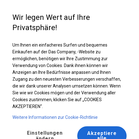
Kaufunterstützung
+49 35 817 283 011
Wir legen Wert auf Ihre
Privatsphäre!
Ganzjähriges Catering-Zelt | 6x14 m
Laden Sie das PDF -Angebot herunter
Um Ihnen ein einfacheres Surfen und bequemes
Einkaufen auf der Das Company, -Website zu
ermöglichen, benötigen wir Ihre Zustimmung zur
Verwendung von Cookies. Dank ihnen können wir
Anzeigen an Ihre Bedürfnisse anpassen und Ihnen
Zugang zu den neuesten Verbesserungen verschaffen,
die wir dank unserer Analysen umsetzen können. Wenn
Sie wie wir Cookies mögen und der Verwendung aller
Cookies zustimmen, klicken Sie auf „COOKIES
AKZEPTIEREN“.
Weitere Informationen zur Cookie-Richtlinie
Einstellungen
Akzeptiere
alle
ändern