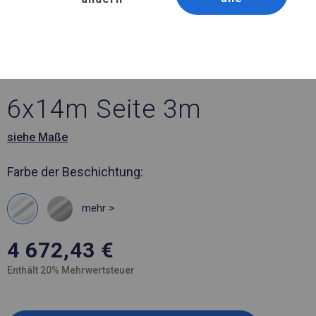
Artikelnummer 582578
6x14 m Ganzjähriges
Catering-Zelt
6x14m Seite 3m
siehe Maße
Farbe der Beschichtung:
mehr >
4 672,43
€
Enthält 20% Mehrwertsteuer