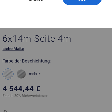
Artikelnummer 172349
6x14 m Ganzjähriges
Catering-Zelt
6x14m Seite 4m
siehe Maße
Farbe der Beschichtung:
mehr >
4 544,44
€
Enthält 20% Mehrwertsteuer