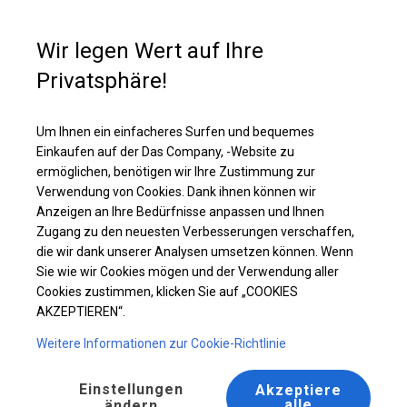
Kaufunterstützung
+49 35 817 283 011
Wir legen Wert auf Ihre
Privatsphäre!
Ganzjähriges Catering-Zelt | 6x14 m
Laden Sie das PDF -Angebot herunter
Um Ihnen ein einfacheres Surfen und bequemes
Einkaufen auf der Das Company, -Website zu
ermöglichen, benötigen wir Ihre Zustimmung zur
Verwendung von Cookies. Dank ihnen können wir
Anzeigen an Ihre Bedürfnisse anpassen und Ihnen
Zugang zu den neuesten Verbesserungen verschaffen,
die wir dank unserer Analysen umsetzen können. Wenn
Sie wie wir Cookies mögen und der Verwendung aller
Cookies zustimmen, klicken Sie auf „COOKIES
AKZEPTIEREN“.
Weitere Informationen zur Cookie-Richtlinie
Einstellungen
Akzeptiere
alle
ändern