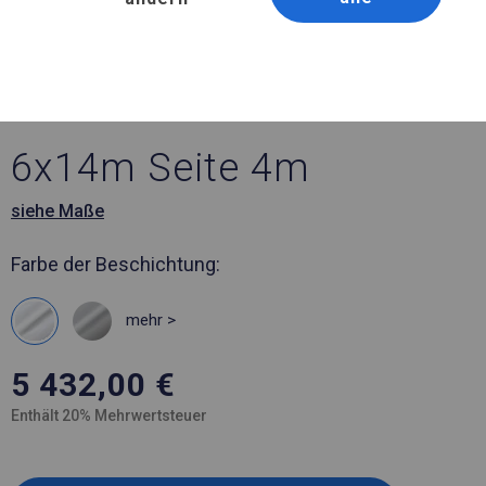
Artikelnummer 792927
6x14 m Ganzjährig
geöffnete Zelthalle
6x14m Seite 4m
siehe Maße
Farbe der Beschichtung:
mehr >
5 432,00
€
Enthält 20% Mehrwertsteuer