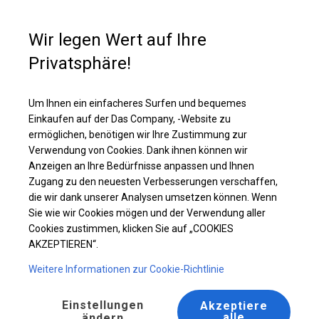
Kaufunterstützung
+49 35 817 283 011
Wir legen Wert auf Ihre
Privatsphäre!
Ganzjährig geöffnete Zelthalle | 6x14 m
Laden Sie das PDF -Angebot herunter
Um Ihnen ein einfacheres Surfen und bequemes
Einkaufen auf der Das Company, -Website zu
ermöglichen, benötigen wir Ihre Zustimmung zur
Verwendung von Cookies. Dank ihnen können wir
Anzeigen an Ihre Bedürfnisse anpassen und Ihnen
Zugang zu den neuesten Verbesserungen verschaffen,
die wir dank unserer Analysen umsetzen können. Wenn
Sie wie wir Cookies mögen und der Verwendung aller
Cookies zustimmen, klicken Sie auf „COOKIES
AKZEPTIEREN“.
Weitere Informationen zur Cookie-Richtlinie
Einstellungen
Akzeptiere
alle
ändern