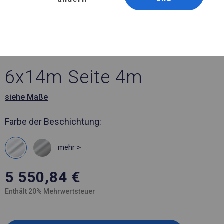
Artikelnummer 973219
6x14 m Ganzjährig
geöffnete Zelthalle
6x14m Seite 4m
siehe Maße
Farbe der Beschichtung:
mehr >
5 550,84
€
Enthält 20% Mehrwertsteuer