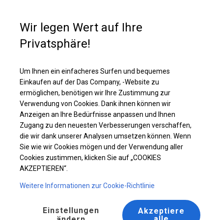
Kaufunterstützung
+49 35 817 283 011
Wir legen Wert auf Ihre
Privatsphäre!
Ganzjährig geöffnete Zelthalle | 6x14 m
Laden Sie das PDF -Angebot herunter
Um Ihnen ein einfacheres Surfen und bequemes
Einkaufen auf der Das Company, -Website zu
ermöglichen, benötigen wir Ihre Zustimmung zur
Verwendung von Cookies. Dank ihnen können wir
Anzeigen an Ihre Bedürfnisse anpassen und Ihnen
Zugang zu den neuesten Verbesserungen verschaffen,
die wir dank unserer Analysen umsetzen können. Wenn
Sie wie wir Cookies mögen und der Verwendung aller
Cookies zustimmen, klicken Sie auf „COOKIES
AKZEPTIEREN“.
Weitere Informationen zur Cookie-Richtlinie
Einstellungen
Akzeptiere
alle
ändern