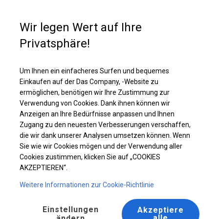
Kaufunterstützung
+49 35 817 283 011
Wir legen Wert auf Ihre
Privatsphäre!
Ganzjähriges Catering-Zelt | 6x14 m
Laden Sie das PDF -Angebot herunter
Um Ihnen ein einfacheres Surfen und bequemes
Einkaufen auf der Das Company, -Website zu
ermöglichen, benötigen wir Ihre Zustimmung zur
Verwendung von Cookies. Dank ihnen können wir
Anzeigen an Ihre Bedürfnisse anpassen und Ihnen
Zugang zu den neuesten Verbesserungen verschaffen,
die wir dank unserer Analysen umsetzen können. Wenn
Sie wie wir Cookies mögen und der Verwendung aller
Cookies zustimmen, klicken Sie auf „COOKIES
AKZEPTIEREN“.
Weitere Informationen zur Cookie-Richtlinie
Einstellungen
Akzeptiere
alle
ändern