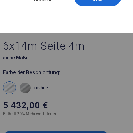
Artikelnummer 809299
6x14 m Ganzjähriges
Catering-Zelt
6x14m Seite 4m
siehe Maße
Farbe der Beschichtung:
mehr >
5 432,00
€
Enthält 20% Mehrwertsteuer