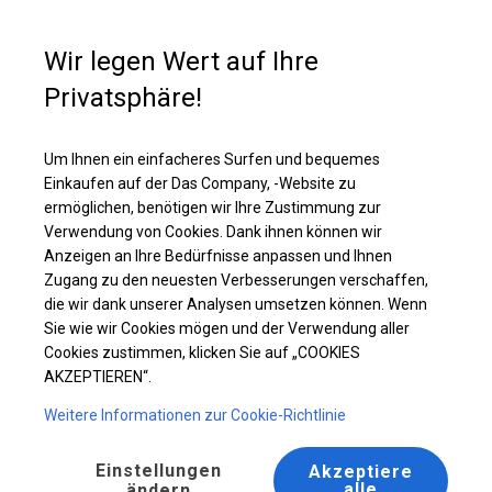
Kaufunterstützung
+49 35 817 283 011
Wir legen Wert auf Ihre
Privatsphäre!
Solides Lager- und Garagenzelt | 6x16 m
Laden Sie das PDF -Angebot herunter
Um Ihnen ein einfacheres Surfen und bequemes
Einkaufen auf der Das Company, -Website zu
ermöglichen, benötigen wir Ihre Zustimmung zur
Verwendung von Cookies. Dank ihnen können wir
Anzeigen an Ihre Bedürfnisse anpassen und Ihnen
Zugang zu den neuesten Verbesserungen verschaffen,
die wir dank unserer Analysen umsetzen können. Wenn
Sie wie wir Cookies mögen und der Verwendung aller
Cookies zustimmen, klicken Sie auf „COOKIES
AKZEPTIEREN“.
Weitere Informationen zur Cookie-Richtlinie
Einstellungen
Akzeptiere
alle
ändern