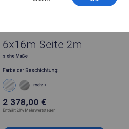
Artikelnummer 226864
6x16 m Solides Lager- und
Garagenzelt
6x16m Seite 2m
siehe Maße
Farbe der Beschichtung:
mehr >
2 378,00
€
Enthält 20% Mehrwertsteuer