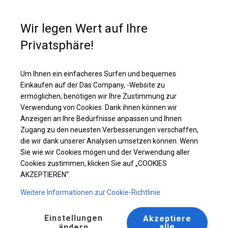
Kaufunterstützung
+49 35 817 283 011
Wir legen Wert auf Ihre
Privatsphäre!
Ganzjähriges Catering-Zelt | 6x16 m
Laden Sie das PDF -Angebot herunter
Um Ihnen ein einfacheres Surfen und bequemes
Einkaufen auf der Das Company, -Website zu
ermöglichen, benötigen wir Ihre Zustimmung zur
Verwendung von Cookies. Dank ihnen können wir
Anzeigen an Ihre Bedürfnisse anpassen und Ihnen
Zugang zu den neuesten Verbesserungen verschaffen,
die wir dank unserer Analysen umsetzen können. Wenn
Sie wie wir Cookies mögen und der Verwendung aller
Cookies zustimmen, klicken Sie auf „COOKIES
AKZEPTIEREN“.
Weitere Informationen zur Cookie-Richtlinie
Einstellungen
Akzeptiere
alle
ändern