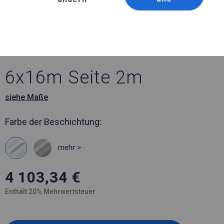
Artikelnummer 794491
6x16 m Ganzjähriges
Catering-Zelt
6x16m Seite 2m
siehe Maße
Farbe der Beschichtung:
mehr >
4 103,34
€
Enthält 20% Mehrwertsteuer