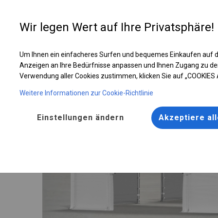
Entwer
Wir legen Wert auf Ihre Privatsphäre!
Um Ihnen ein einfacheres Surfen und bequemes Einkaufen auf d
Solides Lager- und Garagenzelt | 6x22 m
Anzeigen an Ihre Bedürfnisse anpassen und Ihnen Zugang zu de
Verwendung aller Cookies zustimmen, klicken Sie auf „COOKIES
Weitere Informationen zur Cookie-Richtlinie
Einstellungen ändern
Akzeptiere al