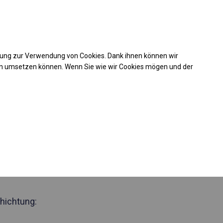
Kaufunterstützung
takt
+49 35 817 283 011
mung zur Verwendung von Cookies. Dank ihnen können wir
Laden Sie das PDF -Angebot herunter
en umsetzen können. Wenn Sie wie wir Cookies mögen und der
 227116
ides Lager- und
lt
 Seite 2m
hichtung: