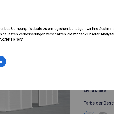
fen Sie Ihr Zelt
Anwendung
Arten von Planen
Kon
er Das Company, -Website zu ermöglichen, benötigen wir Ihre Zustim
n neuesten Verbesserungen verschaffen, die wir dank unserer Analys
 AKZEPTIEREN“.
Artikelnummer
6x22 m Sol
le
Garagenze
6x22m
siehe Maße
Farbe der Besc