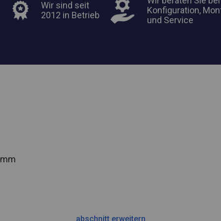
Wir beraten Sie bei
Wir sind seit
Konfiguration, Mon
2012 in Betrieb
und Service
2 mm
abschnitt erweitern