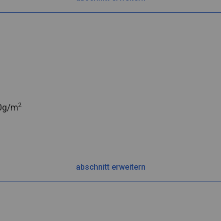
2
0g/m
abschnitt erweitern