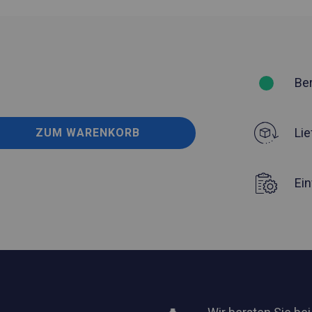
Be
Lie
ZUM WARENKORB
Ei