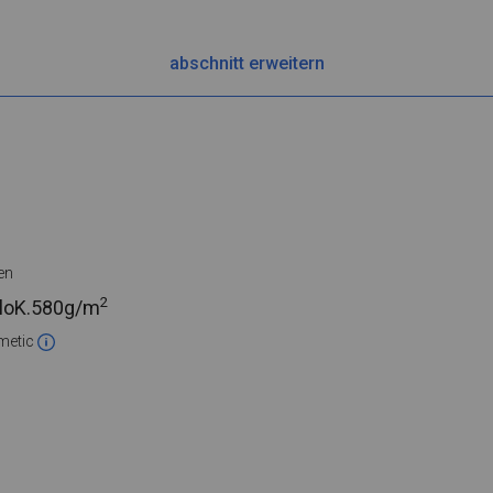
abschnitt erweitern
en
2
loK.
580g/m
metic