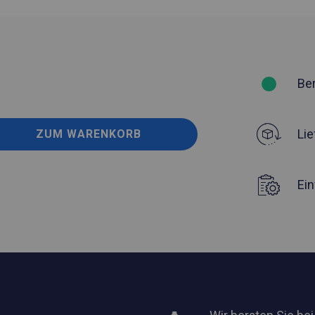
Be
Lie
ZUM WARENKORB
Ei