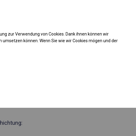
Kaufunterstützung
takt
+49 35 817 283 011
mung zur Verwendung von Cookies. Dank ihnen können wir
Laden Sie das PDF -Angebot herunter
en umsetzen können. Wenn Sie wie wir Cookies mögen und der
 293650
nzjähriges
lt
 Seite 3m
hichtung: