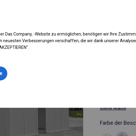
fen Sie Ihr Zelt
Anwendung
Arten von Planen
Kon
er Das Company, -Website zu ermöglichen, benötigen wir Ihre Zustim
n neuesten Verbesserungen verschaffen, die wir dank unserer Analys
 AKZEPTIEREN“.
Artikelnummer
6x22 m Ga
le
Industrieze
6x22m
siehe Maße
Farbe der Besc