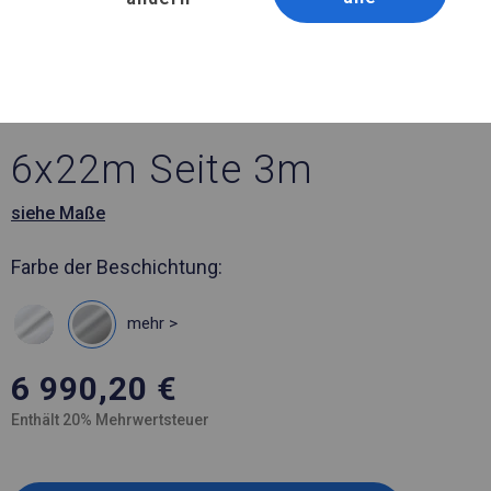
Artikelnummer 508450
6x22 m Ganzjähriges
Industriezelt
6x22m Seite 3m
siehe Maße
Farbe der Beschichtung:
mehr >
6 990,20
€
Enthält 20% Mehrwertsteuer