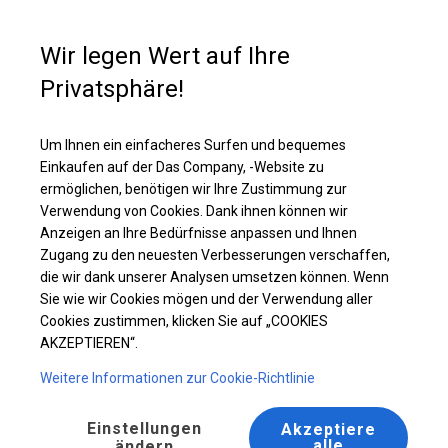
Kaufunterstützung
+49 35 817 283 011
Wir legen Wert auf Ihre
Privatsphäre!
Ganzjähriges Industriezelt | 6x22 m
Laden Sie das PDF -Angebot herunter
Um Ihnen ein einfacheres Surfen und bequemes
Einkaufen auf der Das Company, -Website zu
ermöglichen, benötigen wir Ihre Zustimmung zur
Verwendung von Cookies. Dank ihnen können wir
Anzeigen an Ihre Bedürfnisse anpassen und Ihnen
Zugang zu den neuesten Verbesserungen verschaffen,
die wir dank unserer Analysen umsetzen können. Wenn
Sie wie wir Cookies mögen und der Verwendung aller
Cookies zustimmen, klicken Sie auf „COOKIES
AKZEPTIEREN“.
Weitere Informationen zur Cookie-Richtlinie
Einstellungen
Akzeptiere
alle
ändern