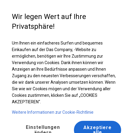
Kaufunterstützung
+49 35 817 283 011
Wir legen Wert auf Ihre
Privatsphäre!
Ganzjähriges Catering-Zelt | 8x8 m
Laden Sie das PDF -Angebot herunter
Um Ihnen ein einfacheres Surfen und bequemes
Einkaufen auf der Das Company, -Website zu
ermöglichen, benötigen wir Ihre Zustimmung zur
Verwendung von Cookies. Dank ihnen können wir
Anzeigen an Ihre Bedürfnisse anpassen und Ihnen
BESTSELLER
Zugang zu den neuesten Verbesserungen verschaffen,
die wir dank unserer Analysen umsetzen können. Wenn
Sie wie wir Cookies mögen und der Verwendung aller
Cookies zustimmen, klicken Sie auf „COOKIES
AKZEPTIEREN“.
Weitere Informationen zur Cookie-Richtlinie
Einstellungen
Akzeptiere
alle
ändern