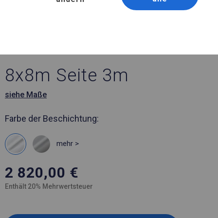
Artikelnummer 53969
8x8 m Ganzjähriges
Catering-Zelt
8x8m Seite 3m
siehe Maße
Farbe der Beschichtung:
mehr >
2 820,00
€
Enthält 20% Mehrwertsteuer