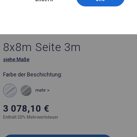
Artikelnummer 976348
8x8 m Ganzjährig
geöffnete Zelthalle
8x8m Seite 3m
siehe Maße
Farbe der Beschichtung:
mehr >
3 078,10
€
Enthält 20% Mehrwertsteuer