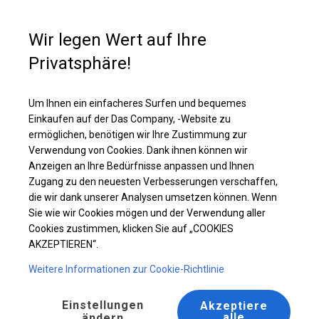
Kaufunterstützung
+49 35 817 283 011
Wir legen Wert auf Ihre
Privatsphäre!
Ganzjährig geöffnete Zelthalle | 8x8 m
Laden Sie das PDF -Angebot herunter
Um Ihnen ein einfacheres Surfen und bequemes
Einkaufen auf der Das Company, -Website zu
ermöglichen, benötigen wir Ihre Zustimmung zur
Verwendung von Cookies. Dank ihnen können wir
Anzeigen an Ihre Bedürfnisse anpassen und Ihnen
Zugang zu den neuesten Verbesserungen verschaffen,
die wir dank unserer Analysen umsetzen können. Wenn
Sie wie wir Cookies mögen und der Verwendung aller
Cookies zustimmen, klicken Sie auf „COOKIES
AKZEPTIEREN“.
Weitere Informationen zur Cookie-Richtlinie
Einstellungen
Akzeptiere
alle
ändern