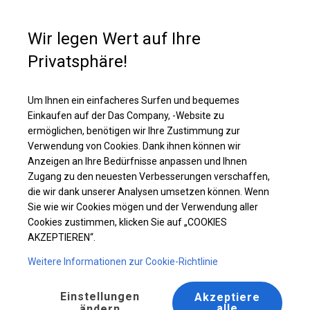
Kaufunterstützung
+49 35 817 283 011
Wir legen Wert auf Ihre
Privatsphäre!
Ganzjähriges Catering-Zelt | 8x8 m
Laden Sie das PDF -Angebot herunter
Um Ihnen ein einfacheres Surfen und bequemes
Einkaufen auf der Das Company, -Website zu
ermöglichen, benötigen wir Ihre Zustimmung zur
Verwendung von Cookies. Dank ihnen können wir
Anzeigen an Ihre Bedürfnisse anpassen und Ihnen
Zugang zu den neuesten Verbesserungen verschaffen,
die wir dank unserer Analysen umsetzen können. Wenn
Sie wie wir Cookies mögen und der Verwendung aller
Cookies zustimmen, klicken Sie auf „COOKIES
AKZEPTIEREN“.
Weitere Informationen zur Cookie-Richtlinie
Einstellungen
Akzeptiere
alle
ändern