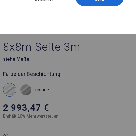
Artikelnummer 62075
8x8 m Ganzjähriges
Catering-Zelt
8x8m Seite 3m
siehe Maße
Farbe der Beschichtung:
mehr >
2 993,47
€
Enthält 20% Mehrwertsteuer