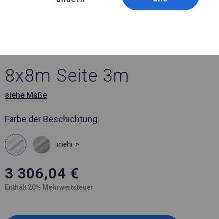
Artikelnummer 914753
8x8 m Ganzjährig
geöffnete Zelthalle
8x8m Seite 3m
siehe Maße
Farbe der Beschichtung:
mehr >
3 306,04
€
Enthält 20% Mehrwertsteuer