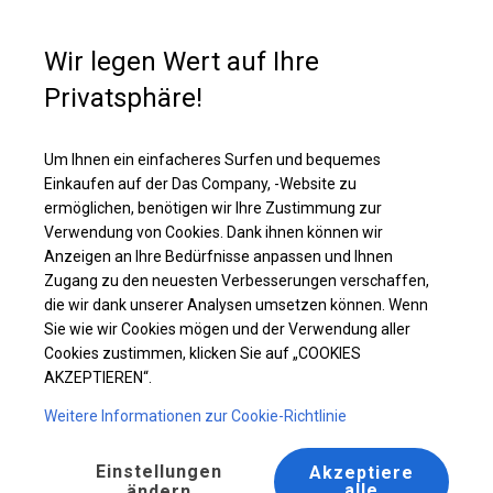
Kaufunterstützung
+49 35 817 283 011
Wir legen Wert auf Ihre
Privatsphäre!
Ganzjährig geöffnete Zelthalle | 8x8 m
Laden Sie das PDF -Angebot herunter
Um Ihnen ein einfacheres Surfen und bequemes
Einkaufen auf der Das Company, -Website zu
ermöglichen, benötigen wir Ihre Zustimmung zur
Verwendung von Cookies. Dank ihnen können wir
Anzeigen an Ihre Bedürfnisse anpassen und Ihnen
Zugang zu den neuesten Verbesserungen verschaffen,
die wir dank unserer Analysen umsetzen können. Wenn
Sie wie wir Cookies mögen und der Verwendung aller
Cookies zustimmen, klicken Sie auf „COOKIES
AKZEPTIEREN“.
Weitere Informationen zur Cookie-Richtlinie
Einstellungen
Akzeptiere
alle
ändern