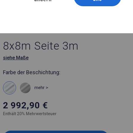
Artikelnummer 303436
8x8 m Ganzjährig
geöffnete Zelthalle
8x8m Seite 3m
siehe Maße
Farbe der Beschichtung:
mehr >
2 992,90
€
Enthält 20% Mehrwertsteuer