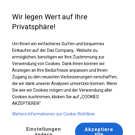
Kaufunterstützung
+49 35 817 283 011
Wir legen Wert auf Ihre
Privatsphäre!
Ganzjährig geöffnete Zelthalle | 8x8 m
Laden Sie das PDF -Angebot herunter
Um Ihnen ein einfacheres Surfen und bequemes
Einkaufen auf der Das Company, -Website zu
ermöglichen, benötigen wir Ihre Zustimmung zur
Verwendung von Cookies. Dank ihnen können wir
Anzeigen an Ihre Bedürfnisse anpassen und Ihnen
Zugang zu den neuesten Verbesserungen verschaffen,
die wir dank unserer Analysen umsetzen können. Wenn
Sie wie wir Cookies mögen und der Verwendung aller
Cookies zustimmen, klicken Sie auf „COOKIES
AKZEPTIEREN“.
Weitere Informationen zur Cookie-Richtlinie
Einstellungen
Akzeptiere
alle
ändern