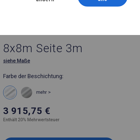
Artikelnummer 810723
8x8 m Ganzjähriges
Catering-Zelt
8x8m Seite 3m
siehe Maße
Farbe der Beschichtung:
mehr >
3 915,75
€
Enthält 20% Mehrwertsteuer