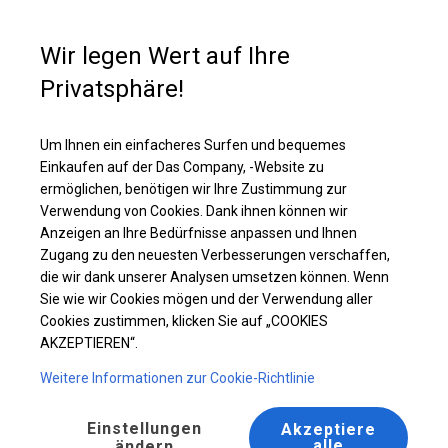
Kaufunterstützung
+49 35 817 283 011
Wir legen Wert auf Ihre
Privatsphäre!
Ganzjähriges Catering-Zelt | 8x8 m
Laden Sie das PDF -Angebot herunter
Um Ihnen ein einfacheres Surfen und bequemes
Einkaufen auf der Das Company, -Website zu
ermöglichen, benötigen wir Ihre Zustimmung zur
Verwendung von Cookies. Dank ihnen können wir
Anzeigen an Ihre Bedürfnisse anpassen und Ihnen
Zugang zu den neuesten Verbesserungen verschaffen,
die wir dank unserer Analysen umsetzen können. Wenn
Sie wie wir Cookies mögen und der Verwendung aller
Cookies zustimmen, klicken Sie auf „COOKIES
AKZEPTIEREN“.
Weitere Informationen zur Cookie-Richtlinie
Einstellungen
Akzeptiere
alle
ändern