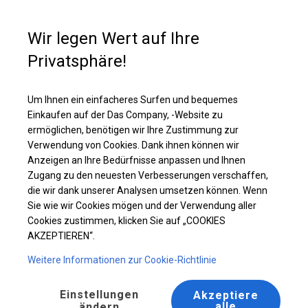
Kaufunterstützung
+49 35 817 283 011
Wir legen Wert auf Ihre
Privatsphäre!
Ganzjähriges Industriezelt | 8x8 m
Laden Sie das PDF -Angebot herunter
Um Ihnen ein einfacheres Surfen und bequemes
Einkaufen auf der Das Company, -Website zu
ermöglichen, benötigen wir Ihre Zustimmung zur
Verwendung von Cookies. Dank ihnen können wir
Anzeigen an Ihre Bedürfnisse anpassen und Ihnen
Zugang zu den neuesten Verbesserungen verschaffen,
die wir dank unserer Analysen umsetzen können. Wenn
Sie wie wir Cookies mögen und der Verwendung aller
Cookies zustimmen, klicken Sie auf „COOKIES
AKZEPTIEREN“.
Weitere Informationen zur Cookie-Richtlinie
Einstellungen
Akzeptiere
alle
ändern