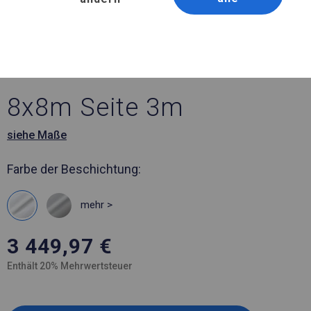
Artikelnummer 240180
8x8 m Ganzjähriges
Industriezelt
8x8m Seite 3m
siehe Maße
Farbe der Beschichtung:
mehr >
3 449,97
€
Enthält 20% Mehrwertsteuer