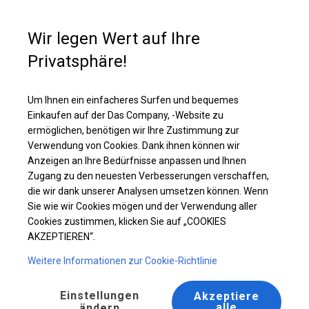
Kaufunterstützung
+49 35 817 283 011
Wir legen Wert auf Ihre
Privatsphäre!
Ganzjähriges Ausstellungszelt | 8x8 m
Laden Sie das PDF -Angebot herunter
Um Ihnen ein einfacheres Surfen und bequemes
Einkaufen auf der Das Company, -Website zu
ermöglichen, benötigen wir Ihre Zustimmung zur
Verwendung von Cookies. Dank ihnen können wir
Anzeigen an Ihre Bedürfnisse anpassen und Ihnen
Zugang zu den neuesten Verbesserungen verschaffen,
die wir dank unserer Analysen umsetzen können. Wenn
Sie wie wir Cookies mögen und der Verwendung aller
Cookies zustimmen, klicken Sie auf „COOKIES
AKZEPTIEREN“.
Weitere Informationen zur Cookie-Richtlinie
Einstellungen
Akzeptiere
alle
ändern