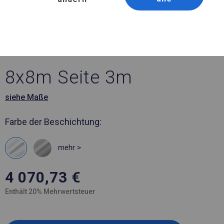
Artikelnummer 771023
8x8 m Ganzjähriges
Ausstellungszelt
8x8m Seite 3m
siehe Maße
Farbe der Beschichtung:
mehr >
4 070,73
€
Enthält 20% Mehrwertsteuer