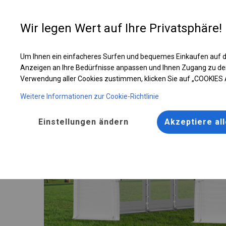
Entwer
Wir legen Wert auf Ihre Privatsphäre!
Um Ihnen ein einfacheres Surfen und bequemes Einkaufen auf d
Ganzjähriges Catering-Zelt | 8x10 m
Anzeigen an Ihre Bedürfnisse anpassen und Ihnen Zugang zu de
Verwendung aller Cookies zustimmen, klicken Sie auf „COOKIES
Weitere Informationen zur Cookie-Richtlinie
Einstellungen ändern
Akzeptiere al