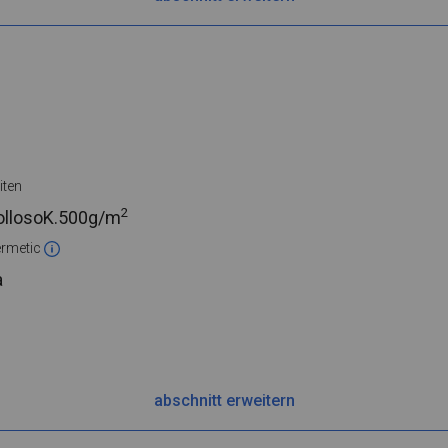
iten
2
ollosoK.
500g/m
rmetic
a
abschnitt erweitern