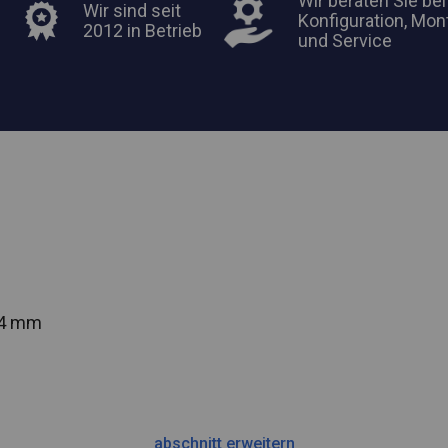
Wir beraten Sie bei
Wir sind seit
Konfiguration, Mon
2012 in Betrieb
und Service
54 mm
abschnitt erweitern