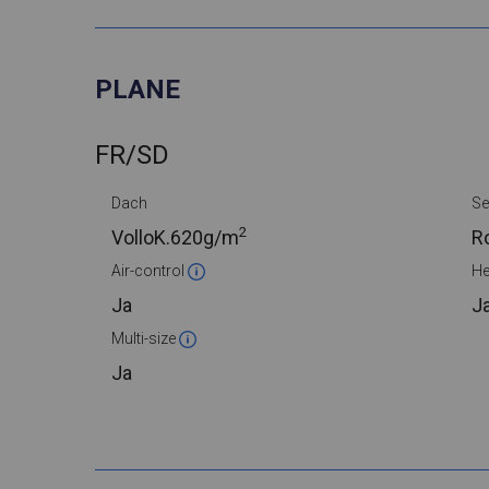
PLANE
FR/SD
Dach
Se
2
VolloK.
620g/m
R
Air-control
He
Ja
J
Multi-size
Ja