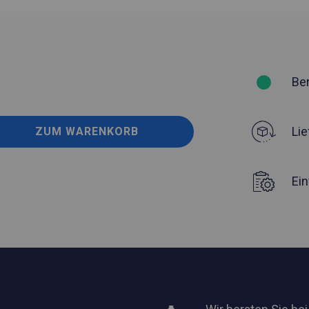
Be
Lie
ZUM WARENKORB
Ei