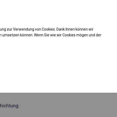
Kaufunterstützung
takt
+49 35 817 283 011
mung zur Verwendung von Cookies. Dank ihnen können wir
Laden Sie das PDF -Angebot herunter
en umsetzen können. Wenn Sie wie wir Cookies mögen und der
 894797
nzjähriges
elt
 Seite 2m
hichtung: