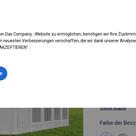
fen Sie Ihr Zelt
Anwendung
Arten von Planen
Kon
er Das Company, -Website zu ermöglichen, benötigen wir Ihre Zustim
n neuesten Verbesserungen verschaffen, die wir dank unserer Analys
 AKZEPTIEREN“.
Artikelnummer
8x10 m Ga
le
Catering-Z
8x10m
siehe Maße
Farbe der Besc