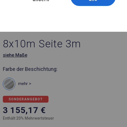
Artikelnummer 571513
8x10 m Ganzjährig
geöffnete Zelthalle
8x10m Seite 3m
siehe Maße
Farbe der Beschichtung:
mehr >
SONDERANGEBOT
3 155,17
€
Enthält 20% Mehrwertsteuer