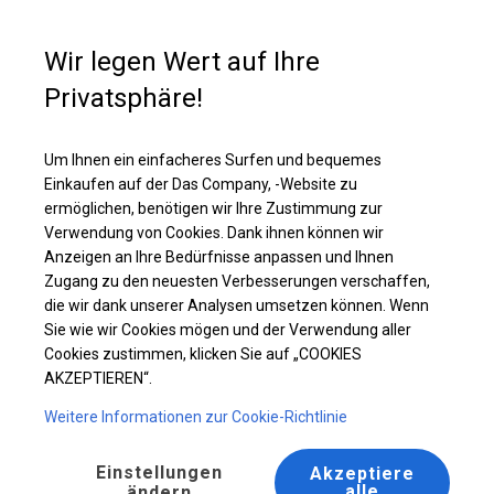
Kaufunterstützung
+49 35 817 283 011
Wir legen Wert auf Ihre
Privatsphäre!
Ganzjährig geöffnete Zelthalle | 8x10 m
Laden Sie das PDF -Angebot herunter
Um Ihnen ein einfacheres Surfen und bequemes
Einkaufen auf der Das Company, -Website zu
ermöglichen, benötigen wir Ihre Zustimmung zur
Verwendung von Cookies. Dank ihnen können wir
Anzeigen an Ihre Bedürfnisse anpassen und Ihnen
Zugang zu den neuesten Verbesserungen verschaffen,
die wir dank unserer Analysen umsetzen können. Wenn
Sie wie wir Cookies mögen und der Verwendung aller
Cookies zustimmen, klicken Sie auf „COOKIES
AKZEPTIEREN“.
Weitere Informationen zur Cookie-Richtlinie
Einstellungen
Akzeptiere
alle
ändern