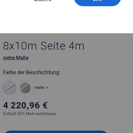
Artikelnummer 523601
8x10 m Ganzjährig
geöffnete Zelthalle
8x10m Seite 4m
siehe Maße
Farbe der Beschichtung:
mehr >
4 220,96
€
Enthält 20% Mehrwertsteuer