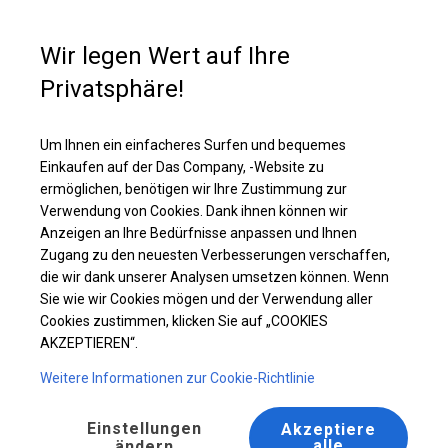
Kaufunterstützung
+49 35 817 283 011
Wir legen Wert auf Ihre
Privatsphäre!
Ganzjährig geöffnete Zelthalle | 8x10 m
Laden Sie das PDF -Angebot herunter
Um Ihnen ein einfacheres Surfen und bequemes
Einkaufen auf der Das Company, -Website zu
ermöglichen, benötigen wir Ihre Zustimmung zur
Verwendung von Cookies. Dank ihnen können wir
Anzeigen an Ihre Bedürfnisse anpassen und Ihnen
Zugang zu den neuesten Verbesserungen verschaffen,
die wir dank unserer Analysen umsetzen können. Wenn
Sie wie wir Cookies mögen und der Verwendung aller
Cookies zustimmen, klicken Sie auf „COOKIES
AKZEPTIEREN“.
Weitere Informationen zur Cookie-Richtlinie
Einstellungen
Akzeptiere
alle
ändern