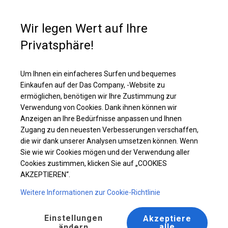
Kaufunterstützung
+49 35 817 283 011
Wir legen Wert auf Ihre
Privatsphäre!
Ganzjährig geöffnete Zelthalle | 8x12 m
Laden Sie das PDF -Angebot herunter
Um Ihnen ein einfacheres Surfen und bequemes
Einkaufen auf der Das Company, -Website zu
ermöglichen, benötigen wir Ihre Zustimmung zur
Verwendung von Cookies. Dank ihnen können wir
Anzeigen an Ihre Bedürfnisse anpassen und Ihnen
Zugang zu den neuesten Verbesserungen verschaffen,
die wir dank unserer Analysen umsetzen können. Wenn
Sie wie wir Cookies mögen und der Verwendung aller
Cookies zustimmen, klicken Sie auf „COOKIES
AKZEPTIEREN“.
Weitere Informationen zur Cookie-Richtlinie
Einstellungen
Akzeptiere
alle
ändern