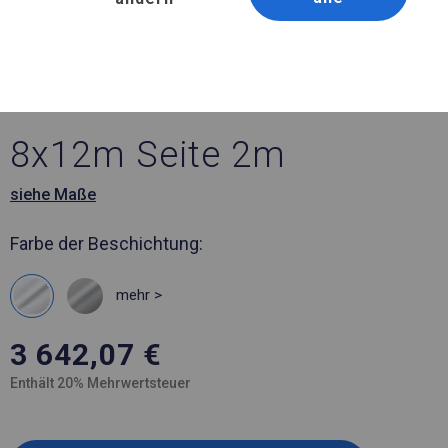
Artikelnummer 771428
8x12 m Ganzjährig
geöffnete Zelthalle
8x12m Seite 2m
siehe Maße
Farbe der Beschichtung:
mehr >
3 642,07
€
Enthält 20% Mehrwertsteuer