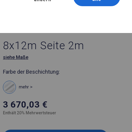
Artikelnummer 587729
8x12 m Ganzjährig
geöffnete Zelthalle
8x12m Seite 2m
siehe Maße
Farbe der Beschichtung:
mehr >
3 670,03
€
Enthält 20% Mehrwertsteuer