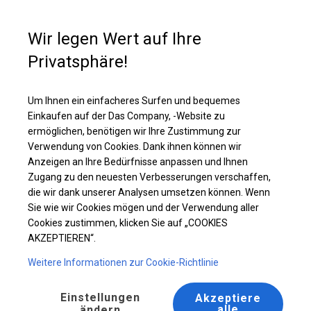
Kaufunterstützung
+49 35 817 283 011
Wir legen Wert auf Ihre
Privatsphäre!
Ganzjährig geöffnete Zelthalle | 8x12 m
Laden Sie das PDF -Angebot herunter
Um Ihnen ein einfacheres Surfen und bequemes
Einkaufen auf der Das Company, -Website zu
ermöglichen, benötigen wir Ihre Zustimmung zur
Verwendung von Cookies. Dank ihnen können wir
Anzeigen an Ihre Bedürfnisse anpassen und Ihnen
Zugang zu den neuesten Verbesserungen verschaffen,
die wir dank unserer Analysen umsetzen können. Wenn
Sie wie wir Cookies mögen und der Verwendung aller
Cookies zustimmen, klicken Sie auf „COOKIES
AKZEPTIEREN“.
Weitere Informationen zur Cookie-Richtlinie
Einstellungen
Akzeptiere
alle
ändern