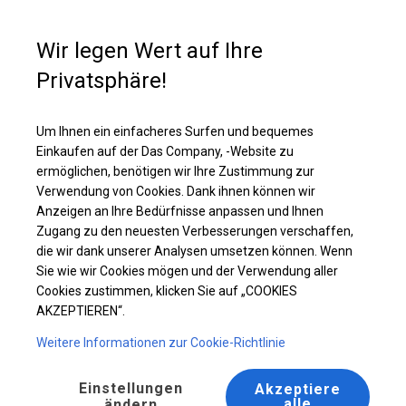
Kaufunterstützung
+49 35 817 283 011
Wir legen Wert auf Ihre
Privatsphäre!
Ganzjähriges Catering-Zelt | 8x12 m
Laden Sie das PDF -Angebot herunter
Um Ihnen ein einfacheres Surfen und bequemes
Einkaufen auf der Das Company, -Website zu
ermöglichen, benötigen wir Ihre Zustimmung zur
Verwendung von Cookies. Dank ihnen können wir
Anzeigen an Ihre Bedürfnisse anpassen und Ihnen
Zugang zu den neuesten Verbesserungen verschaffen,
die wir dank unserer Analysen umsetzen können. Wenn
Sie wie wir Cookies mögen und der Verwendung aller
Cookies zustimmen, klicken Sie auf „COOKIES
AKZEPTIEREN“.
Weitere Informationen zur Cookie-Richtlinie
Einstellungen
Akzeptiere
alle
ändern