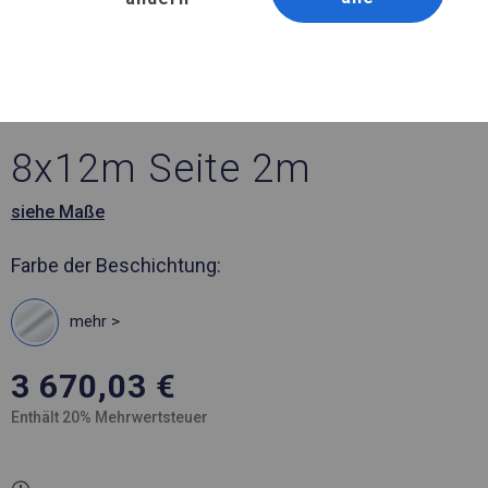
Artikelnummer 186682
8x12 m Ganzjähriges
Catering-Zelt
8x12m Seite 2m
siehe Maße
Farbe der Beschichtung:
mehr >
3 670,03
€
Enthält 20% Mehrwertsteuer