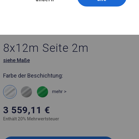
Artikelnummer 315021
8x12 m Ganzjährig
geöffnete Zelthalle
8x12m Seite 2m
siehe Maße
Farbe der Beschichtung:
mehr >
3 559,11
€
Enthält 20% Mehrwertsteuer