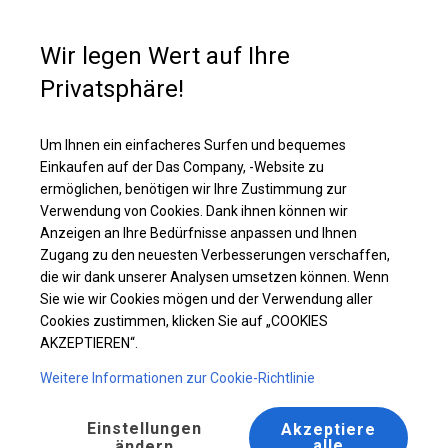
Kaufunterstützung
+49 35 817 283 011
Wir legen Wert auf Ihre
Privatsphäre!
Ganzjährig geöffnete Zelthalle | 8x12 m
Laden Sie das PDF -Angebot herunter
Um Ihnen ein einfacheres Surfen und bequemes
Einkaufen auf der Das Company, -Website zu
ermöglichen, benötigen wir Ihre Zustimmung zur
Verwendung von Cookies. Dank ihnen können wir
Anzeigen an Ihre Bedürfnisse anpassen und Ihnen
Zugang zu den neuesten Verbesserungen verschaffen,
die wir dank unserer Analysen umsetzen können. Wenn
Sie wie wir Cookies mögen und der Verwendung aller
Cookies zustimmen, klicken Sie auf „COOKIES
AKZEPTIEREN“.
Weitere Informationen zur Cookie-Richtlinie
Einstellungen
Akzeptiere
alle
ändern