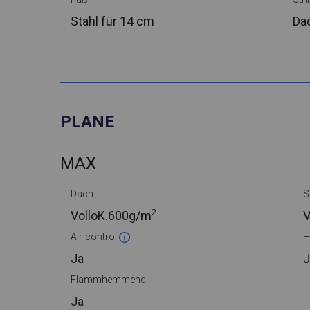
Stahl
für 14 cm
Da
PLANE
MAX
Dach
S
2
VolloK.
600g/m
V
Air-control
H
Ja
J
Flammhemmend
Ja