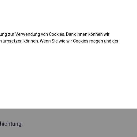
Kaufunterstützung
takt
+49 35 817 283 011
mung zur Verwendung von Cookies. Dank ihnen können wir
Laden Sie das PDF -Angebot herunter
en umsetzen können. Wenn Sie wie wir Cookies mögen und der
 575922
zjährig
Zelthalle
 Seite 2m
hichtung: