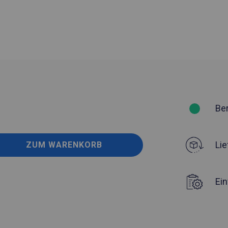
Be
Lie
ZUM WARENKORB
Ei