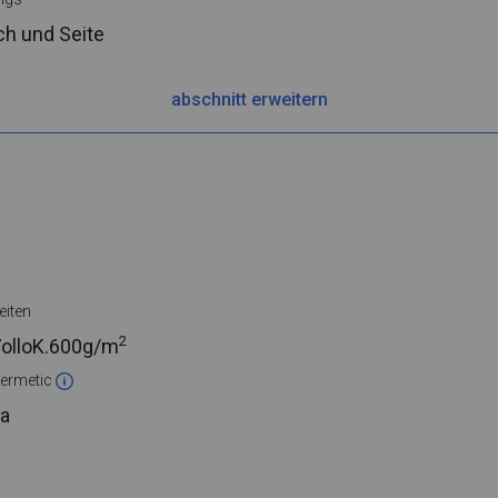
ch und Seite
abschnitt erweitern
eiten
2
olloK.
600g/m
ermetic
a