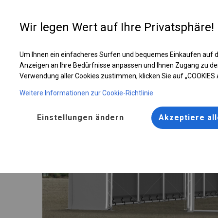
Entwer
Wir legen Wert auf Ihre Privatsphäre!
Um Ihnen ein einfacheres Surfen und bequemes Einkaufen auf d
Ganzjährig geöffnete Zelthalle | 8x12 m
Anzeigen an Ihre Bedürfnisse anpassen und Ihnen Zugang zu de
Verwendung aller Cookies zustimmen, klicken Sie auf „COOKIES
Weitere Informationen zur Cookie-Richtlinie
Einstellungen ändern
Akzeptiere al