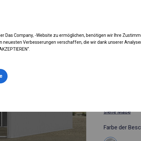
fen Sie Ihr Zelt
Anwendung
Arten von Planen
Kon
er Das Company, -Website zu ermöglichen, benötigen wir Ihre Zustim
n neuesten Verbesserungen verschaffen, die wir dank unserer Analys
 AKZEPTIEREN“.
Artikelnummer
8x12 m Gan
le
geöffnete 
8x12m
siehe Maße
Farbe der Besc