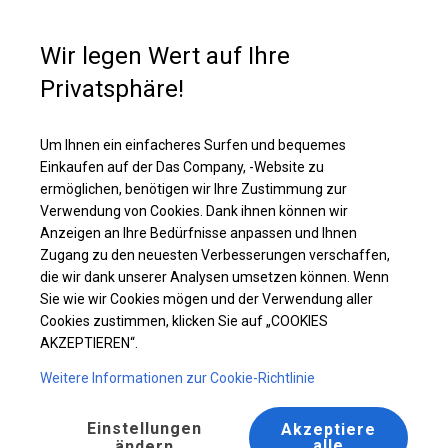
Kaufunterstützung
+49 35 817 283 011
Wir legen Wert auf Ihre
Privatsphäre!
Ganzjährig geöffnete Zelthalle | 8x12 m
Laden Sie das PDF -Angebot herunter
Um Ihnen ein einfacheres Surfen und bequemes
Einkaufen auf der Das Company, -Website zu
ermöglichen, benötigen wir Ihre Zustimmung zur
Verwendung von Cookies. Dank ihnen können wir
Anzeigen an Ihre Bedürfnisse anpassen und Ihnen
Zugang zu den neuesten Verbesserungen verschaffen,
die wir dank unserer Analysen umsetzen können. Wenn
Sie wie wir Cookies mögen und der Verwendung aller
Cookies zustimmen, klicken Sie auf „COOKIES
AKZEPTIEREN“.
Weitere Informationen zur Cookie-Richtlinie
Einstellungen
Akzeptiere
alle
ändern