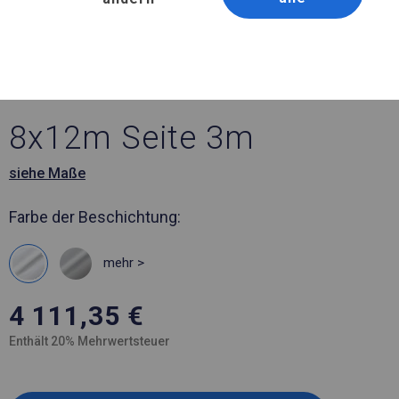
Artikelnummer 303843
8x12 m Ganzjährig
geöffnete Zelthalle
8x12m Seite 3m
siehe Maße
Farbe der Beschichtung:
mehr >
4 111,35
€
Enthält 20% Mehrwertsteuer