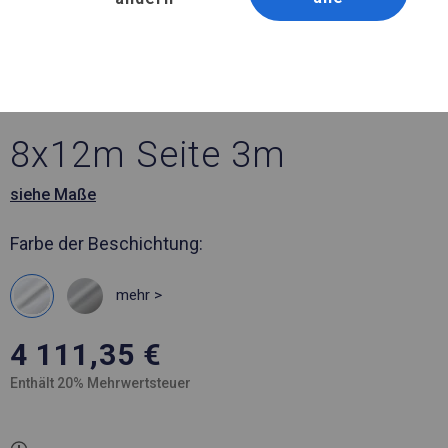
Artikelnummer 794722
8x12 m Ganzjähriges
Catering-Zelt
8x12m Seite 3m
siehe Maße
Farbe der Beschichtung:
mehr >
4 111,35
€
Enthält 20% Mehrwertsteuer