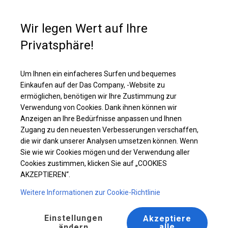
Kaufunterstützung
+49 35 817 283 011
Wir legen Wert auf Ihre
Privatsphäre!
Ganzjähriges Catering-Zelt | 8x12 m
Laden Sie das PDF -Angebot herunter
Um Ihnen ein einfacheres Surfen und bequemes
Einkaufen auf der Das Company, -Website zu
ermöglichen, benötigen wir Ihre Zustimmung zur
Verwendung von Cookies. Dank ihnen können wir
Anzeigen an Ihre Bedürfnisse anpassen und Ihnen
Zugang zu den neuesten Verbesserungen verschaffen,
die wir dank unserer Analysen umsetzen können. Wenn
Sie wie wir Cookies mögen und der Verwendung aller
Cookies zustimmen, klicken Sie auf „COOKIES
AKZEPTIEREN“.
Weitere Informationen zur Cookie-Richtlinie
Einstellungen
Akzeptiere
alle
ändern