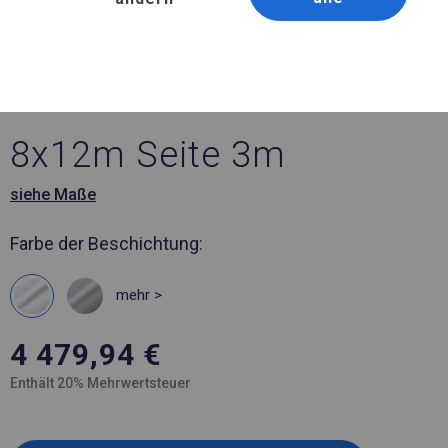
Artikelnummer 771267
8x12 m Ganzjähriges
Verkaufszelt
8x12m Seite 3m
siehe Maße
Farbe der Beschichtung:
mehr >
4 479,94
€
Enthält 20% Mehrwertsteuer