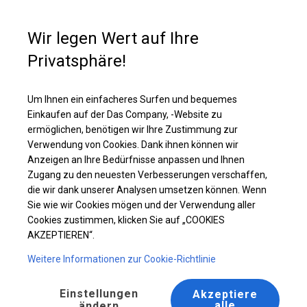
Kaufunterstützung
+49 35 817 283 011
Wir legen Wert auf Ihre
Privatsphäre!
Ganzjähriges Verkaufszelt | 8x12 m
Laden Sie das PDF -Angebot herunter
Um Ihnen ein einfacheres Surfen und bequemes
Einkaufen auf der Das Company, -Website zu
ermöglichen, benötigen wir Ihre Zustimmung zur
Verwendung von Cookies. Dank ihnen können wir
Anzeigen an Ihre Bedürfnisse anpassen und Ihnen
Zugang zu den neuesten Verbesserungen verschaffen,
die wir dank unserer Analysen umsetzen können. Wenn
Sie wie wir Cookies mögen und der Verwendung aller
Cookies zustimmen, klicken Sie auf „COOKIES
AKZEPTIEREN“.
Weitere Informationen zur Cookie-Richtlinie
Einstellungen
Akzeptiere
alle
ändern