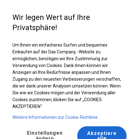
Kaufunterstützung
+49 35 817 283 011
Wir legen Wert auf Ihre
Privatsphäre!
Ganzjährig geöffnete Zelthalle | 8x12 m
Laden Sie das PDF -Angebot herunter
Um Ihnen ein einfacheres Surfen und bequemes
Einkaufen auf der Das Company, -Website zu
ermöglichen, benötigen wir Ihre Zustimmung zur
Verwendung von Cookies. Dank ihnen können wir
Anzeigen an Ihre Bedürfnisse anpassen und Ihnen
Zugang zu den neuesten Verbesserungen verschaffen,
die wir dank unserer Analysen umsetzen können. Wenn
Sie wie wir Cookies mögen und der Verwendung aller
Cookies zustimmen, klicken Sie auf „COOKIES
AKZEPTIEREN“.
Weitere Informationen zur Cookie-Richtlinie
Einstellungen
Akzeptiere
alle
ändern