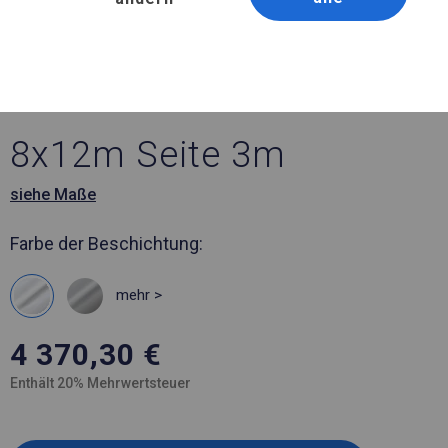
Artikelnummer 499001
8x12 m Ganzjährig
geöffnete Zelthalle
8x12m Seite 3m
siehe Maße
Farbe der Beschichtung:
mehr >
4 370,30
€
Enthält 20% Mehrwertsteuer