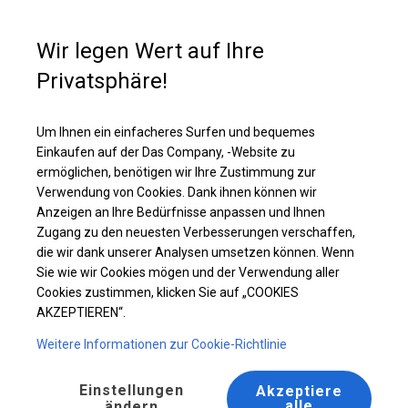
Kaufunterstützung
+49 35 817 283 011
Wir legen Wert auf Ihre
Privatsphäre!
Ganzjährig geöffnete Zelthalle | 8x12 m
Laden Sie das PDF -Angebot herunter
Um Ihnen ein einfacheres Surfen und bequemes
Einkaufen auf der Das Company, -Website zu
ermöglichen, benötigen wir Ihre Zustimmung zur
Verwendung von Cookies. Dank ihnen können wir
Anzeigen an Ihre Bedürfnisse anpassen und Ihnen
Zugang zu den neuesten Verbesserungen verschaffen,
die wir dank unserer Analysen umsetzen können. Wenn
Sie wie wir Cookies mögen und der Verwendung aller
Cookies zustimmen, klicken Sie auf „COOKIES
AKZEPTIEREN“.
Weitere Informationen zur Cookie-Richtlinie
Einstellungen
Akzeptiere
alle
ändern