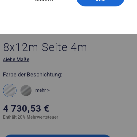
Artikelnummer 909213
8x12 m Ganzjährig
geöffnete Zelthalle
8x12m Seite 4m
siehe Maße
Farbe der Beschichtung:
mehr >
4 730,53
€
Enthält 20% Mehrwertsteuer