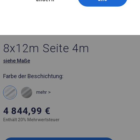
Artikelnummer 523717
8x12 m Ganzjährig
geöffnete Zelthalle
8x12m Seite 4m
siehe Maße
Farbe der Beschichtung:
mehr >
4 844,99
€
Enthält 20% Mehrwertsteuer