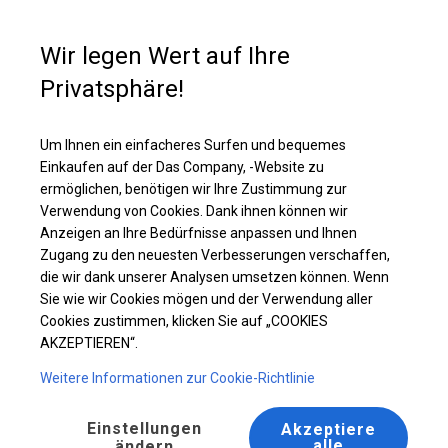
Kaufunterstützung
+49 35 817 283 011
Wir legen Wert auf Ihre
Privatsphäre!
Ganzjährig geöffnete Zelthalle | 8x12 m
Laden Sie das PDF -Angebot herunter
Um Ihnen ein einfacheres Surfen und bequemes
Einkaufen auf der Das Company, -Website zu
ermöglichen, benötigen wir Ihre Zustimmung zur
Verwendung von Cookies. Dank ihnen können wir
Anzeigen an Ihre Bedürfnisse anpassen und Ihnen
Zugang zu den neuesten Verbesserungen verschaffen,
die wir dank unserer Analysen umsetzen können. Wenn
Sie wie wir Cookies mögen und der Verwendung aller
Cookies zustimmen, klicken Sie auf „COOKIES
AKZEPTIEREN“.
Weitere Informationen zur Cookie-Richtlinie
Einstellungen
Akzeptiere
alle
ändern