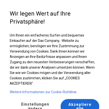
Kaufunterstützung
+49 35 817 283 011
Wir legen Wert auf Ihre
Privatsphäre!
Ganzjährig geöffnete Zelthalle | 8x12 m
Laden Sie das PDF -Angebot herunter
Um Ihnen ein einfacheres Surfen und bequemes
Einkaufen auf der Das Company, -Website zu
ermöglichen, benötigen wir Ihre Zustimmung zur
Verwendung von Cookies. Dank ihnen können wir
Anzeigen an Ihre Bedürfnisse anpassen und Ihnen
Zugang zu den neuesten Verbesserungen verschaffen,
die wir dank unserer Analysen umsetzen können. Wenn
Sie wie wir Cookies mögen und der Verwendung aller
Cookies zustimmen, klicken Sie auf „COOKIES
AKZEPTIEREN“.
Weitere Informationen zur Cookie-Richtlinie
Einstellungen
Akzeptiere
alle
ändern