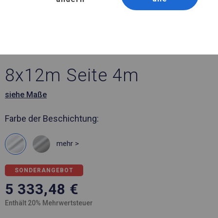
Artikelnummer 456768
8x12 m Ganzjährig
geöffnete Zelthalle
8x12m Seite 4m
siehe Maße
Farbe der Beschichtung:
mehr >
SONDERANGEBOT
5 333,48
€
Enthält 20% Mehrwertsteuer