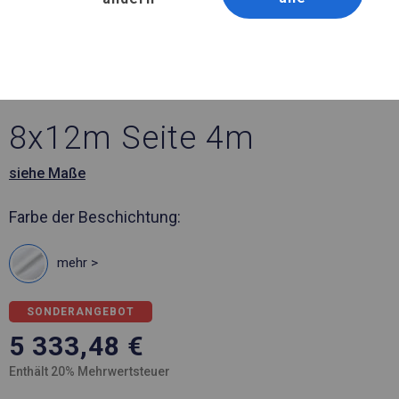
Artikelnummer 391004
8x12 m Ganzjähriges
Catering-Zelt
8x12m Seite 4m
siehe Maße
Farbe der Beschichtung:
mehr >
SONDERANGEBOT
5 333,48
€
Enthält 20% Mehrwertsteuer