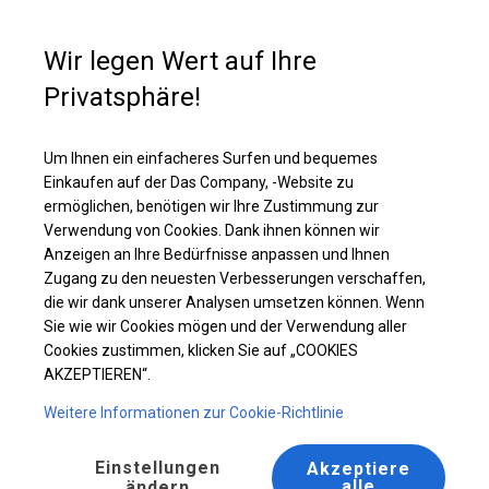
Kaufunterstützung
+49 35 817 283 011
Wir legen Wert auf Ihre
Privatsphäre!
Ganzjähriges Catering-Zelt | 8x12 m
Laden Sie das PDF -Angebot herunter
Um Ihnen ein einfacheres Surfen und bequemes
Einkaufen auf der Das Company, -Website zu
ermöglichen, benötigen wir Ihre Zustimmung zur
Verwendung von Cookies. Dank ihnen können wir
Anzeigen an Ihre Bedürfnisse anpassen und Ihnen
Zugang zu den neuesten Verbesserungen verschaffen,
die wir dank unserer Analysen umsetzen können. Wenn
Sie wie wir Cookies mögen und der Verwendung aller
Cookies zustimmen, klicken Sie auf „COOKIES
AKZEPTIEREN“.
Weitere Informationen zur Cookie-Richtlinie
Einstellungen
Akzeptiere
alle
ändern