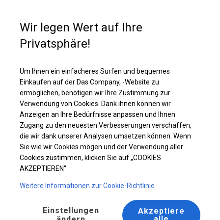
Kaufunterstützung
+49 35 817 283 011
Wir legen Wert auf Ihre
Privatsphäre!
Ganzjähriges Verkaufszelt | 8x14 m
Laden Sie das PDF -Angebot herunter
Um Ihnen ein einfacheres Surfen und bequemes
Einkaufen auf der Das Company, -Website zu
ermöglichen, benötigen wir Ihre Zustimmung zur
Verwendung von Cookies. Dank ihnen können wir
Anzeigen an Ihre Bedürfnisse anpassen und Ihnen
Zugang zu den neuesten Verbesserungen verschaffen,
die wir dank unserer Analysen umsetzen können. Wenn
Sie wie wir Cookies mögen und der Verwendung aller
Cookies zustimmen, klicken Sie auf „COOKIES
AKZEPTIEREN“.
Weitere Informationen zur Cookie-Richtlinie
Einstellungen
Akzeptiere
alle
ändern