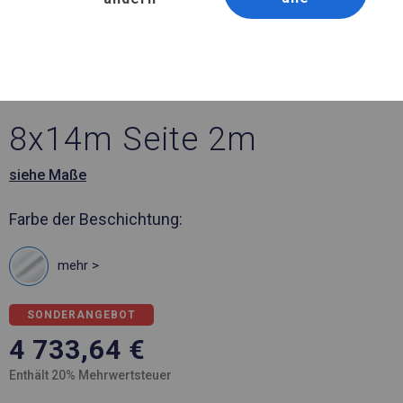
Artikelnummer 365892
8x14 m Ganzjähriges
Verkaufszelt
8x14m Seite 2m
siehe Maße
Farbe der Beschichtung:
mehr >
SONDERANGEBOT
4 733,64
€
Enthält 20% Mehrwertsteuer