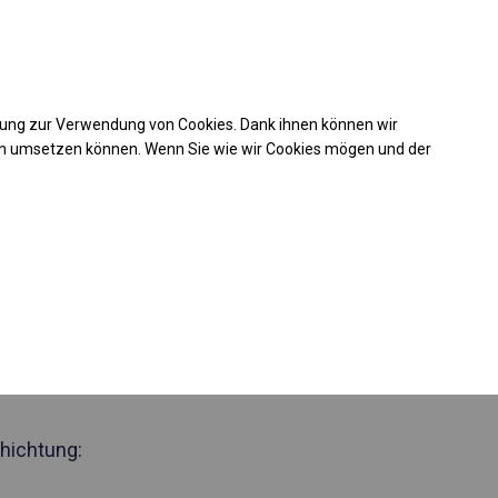
Kaufunterstützung
takt
+49 35 817 283 011
mung zur Verwendung von Cookies. Dank ihnen können wir
Laden Sie das PDF -Angebot herunter
en umsetzen können. Wenn Sie wie wir Cookies mögen und der
 415793
zjährig
Zelthalle
 Seite 2m
hichtung: