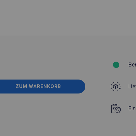
Be
Lie
ZUM WARENKORB
Ei