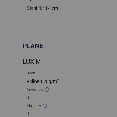
Stahl
für 14 cm
PLANE
LUX M
Dach
2
VolloK.
620g/m
Air-control
Ja
Multi-size
Ja