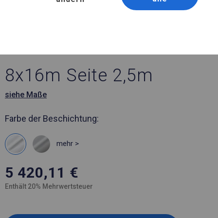
Artikelnummer 22011
8x16 m Ganzjähriges
Catering-Zelt
8x16m Seite 2,5m
siehe Maße
Farbe der Beschichtung:
mehr >
5 420,11
€
Enthält 20% Mehrwertsteuer