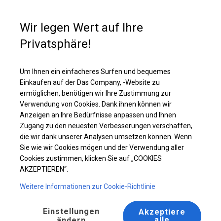
Kaufunterstützung
+49 35 817 283 011
Wir legen Wert auf Ihre
Privatsphäre!
Ganzjähriges Catering-Zelt | 8x16 m
Laden Sie das PDF -Angebot herunter
Um Ihnen ein einfacheres Surfen und bequemes
Einkaufen auf der Das Company, -Website zu
ermöglichen, benötigen wir Ihre Zustimmung zur
Verwendung von Cookies. Dank ihnen können wir
Anzeigen an Ihre Bedürfnisse anpassen und Ihnen
Zugang zu den neuesten Verbesserungen verschaffen,
die wir dank unserer Analysen umsetzen können. Wenn
Sie wie wir Cookies mögen und der Verwendung aller
Cookies zustimmen, klicken Sie auf „COOKIES
AKZEPTIEREN“.
Weitere Informationen zur Cookie-Richtlinie
Einstellungen
Akzeptiere
alle
ändern