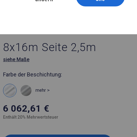
Artikelnummer 972737
8x16 m Ganzjährig
geöffnete Zelthalle
8x16m Seite 2,5m
siehe Maße
Farbe der Beschichtung:
mehr >
6 062,61
€
Enthält 20% Mehrwertsteuer