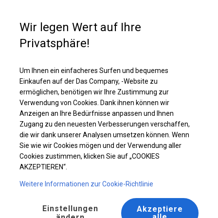
Kaufunterstützung
+49 35 817 283 011
Wir legen Wert auf Ihre
Privatsphäre!
Ganzjähriges Catering-Zelt | 8x16 m
Laden Sie das PDF -Angebot herunter
Um Ihnen ein einfacheres Surfen und bequemes
Einkaufen auf der Das Company, -Website zu
ermöglichen, benötigen wir Ihre Zustimmung zur
Verwendung von Cookies. Dank ihnen können wir
Anzeigen an Ihre Bedürfnisse anpassen und Ihnen
Zugang zu den neuesten Verbesserungen verschaffen,
die wir dank unserer Analysen umsetzen können. Wenn
Sie wie wir Cookies mögen und der Verwendung aller
Cookies zustimmen, klicken Sie auf „COOKIES
AKZEPTIEREN“.
Weitere Informationen zur Cookie-Richtlinie
Einstellungen
Akzeptiere
alle
ändern