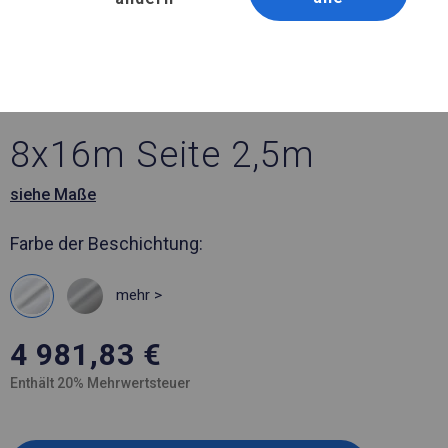
Artikelnummer 114666
8x16 m Ganzjähriges
Catering-Zelt
8x16m Seite 2,5m
siehe Maße
Farbe der Beschichtung:
mehr >
4 981,83
€
Enthält 20% Mehrwertsteuer