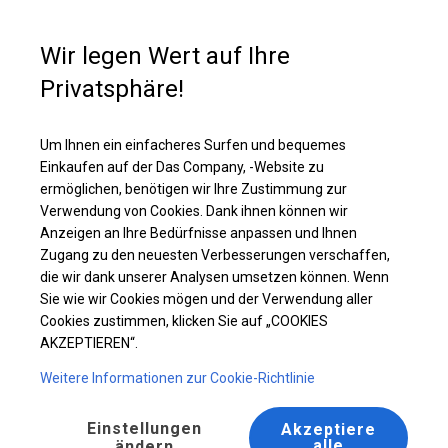
Kaufunterstützung
+49 35 817 283 011
Wir legen Wert auf Ihre
Privatsphäre!
Ganzjährig geöffnete Zelthalle | 8x16 m
Laden Sie das PDF -Angebot herunter
Um Ihnen ein einfacheres Surfen und bequemes
Einkaufen auf der Das Company, -Website zu
ermöglichen, benötigen wir Ihre Zustimmung zur
Verwendung von Cookies. Dank ihnen können wir
Anzeigen an Ihre Bedürfnisse anpassen und Ihnen
Zugang zu den neuesten Verbesserungen verschaffen,
die wir dank unserer Analysen umsetzen können. Wenn
Sie wie wir Cookies mögen und der Verwendung aller
Cookies zustimmen, klicken Sie auf „COOKIES
AKZEPTIEREN“.
Weitere Informationen zur Cookie-Richtlinie
Einstellungen
Akzeptiere
alle
ändern