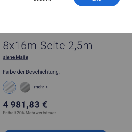
Artikelnummer 282400
8x16 m Ganzjährig
geöffnete Zelthalle
8x16m Seite 2,5m
siehe Maße
Farbe der Beschichtung:
mehr >
4 981,83
€
Enthält 20% Mehrwertsteuer