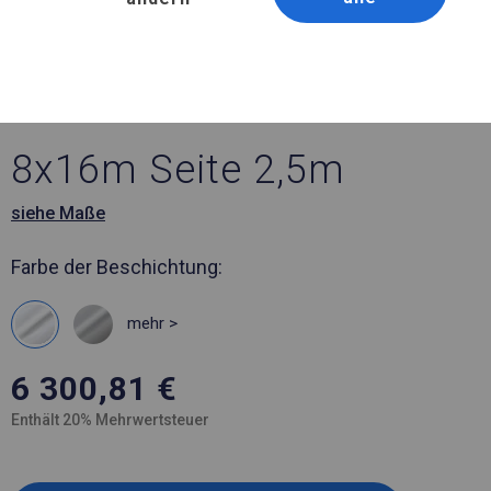
Artikelnummer 972732
8x16 m Ganzjährig
geöffnete Zelthalle
8x16m Seite 2,5m
siehe Maße
Farbe der Beschichtung:
mehr >
6 300,81
€
Enthält 20% Mehrwertsteuer