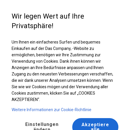
Kaufunterstützung
+49 35 817 283 011
Wir legen Wert auf Ihre
Privatsphäre!
Ganzjährig geöffnete Zelthalle | 8x16 m
Laden Sie das PDF -Angebot herunter
Um Ihnen ein einfacheres Surfen und bequemes
Einkaufen auf der Das Company, -Website zu
ermöglichen, benötigen wir Ihre Zustimmung zur
Verwendung von Cookies. Dank ihnen können wir
Anzeigen an Ihre Bedürfnisse anpassen und Ihnen
Zugang zu den neuesten Verbesserungen verschaffen,
die wir dank unserer Analysen umsetzen können. Wenn
Sie wie wir Cookies mögen und der Verwendung aller
Cookies zustimmen, klicken Sie auf „COOKIES
AKZEPTIEREN“.
Weitere Informationen zur Cookie-Richtlinie
Einstellungen
Akzeptiere
alle
ändern