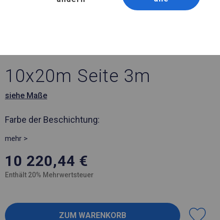
Artikelnummer 580780
10x20 m Die stärkste
Zelthalle
10x20m Seite 3m
siehe Maße
Farbe der Beschichtung:
mehr >
10 220,44
€
Enthält 20% Mehrwertsteuer