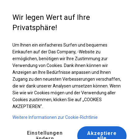
Kaufunterstützung
+49 35 817 283 011
Wir legen Wert auf Ihre
Privatsphäre!
Die stärkste Zelthalle | 10x20 m
Laden Sie das PDF -Angebot herunter
Um Ihnen ein einfacheres Surfen und bequemes
Einkaufen auf der Das Company, -Website zu
ermöglichen, benötigen wir Ihre Zustimmung zur
Verwendung von Cookies. Dank ihnen können wir
Anzeigen an Ihre Bedürfnisse anpassen und Ihnen
BESTSELLER
Zugang zu den neuesten Verbesserungen verschaffen,
die wir dank unserer Analysen umsetzen können. Wenn
Sie wie wir Cookies mögen und der Verwendung aller
Cookies zustimmen, klicken Sie auf „COOKIES
AKZEPTIEREN“.
Weitere Informationen zur Cookie-Richtlinie
Einstellungen
Akzeptiere
alle
ändern